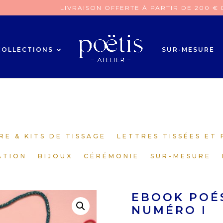
| LIVRAISON OFFERTE À PARTIR DE 200 € 
COLLECTIONS
SUR-MESURE
RE & KITS DE TISSAGE
LETTRES TISSÉES ET 
ATION
BIJOUX
CÉRÉMONIE
SUR-MESURE
EBOOK POÉS
NUMÉRO I