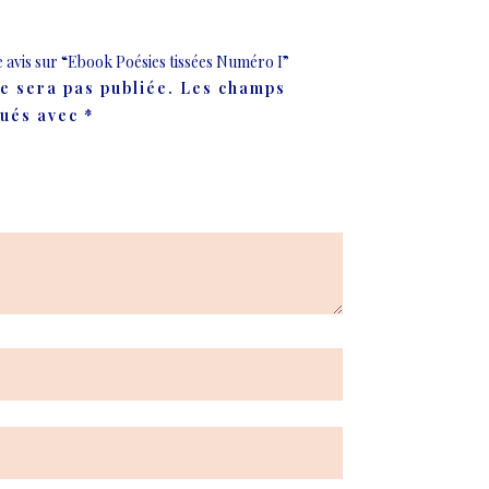
e avis sur “Ebook Poésies tissées Numéro I”
e sera pas publiée.
Les champs
qués avec
*