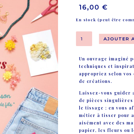
16,00
€
En stock (peut être co
quantité
AJOUTER 
de
Ebook
Poésies
Un ouvrage imaginé po
tissées
techniques et inspira
Numéro
appropriez selon vos e
I
de créations.
Laissez-vous guider a
de pièces singulières
le tissage ; en vous 
métier à tisser pour 
aisément avec des mat
papier, les fleurs ou 