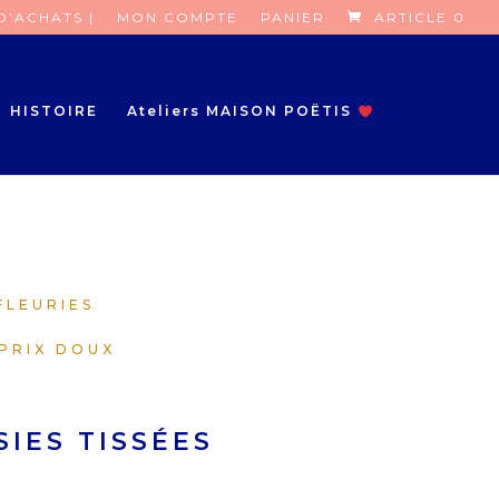
D’ACHATS |
MON COMPTE
PANIER
ARTICLE 0
HISTOIRE
Ateliers MAISON POËTIS
FLEURIES
PRIX DOUX
IES TISSÉES